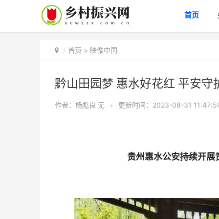
首页
首页
>
映像中国
黔山田园梦 惠水好花红 平安
作者：杨彪良
无
•
更新时间：2023-08-31 11:47:
贵州惠水公安持续开展