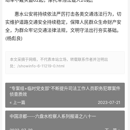
动车不戴头盔62起，摩托车违法载人20起。
惠水公安将持续依法严厉打击各类交通违法行为，切
实维护道路交通安全持续稳定，保障人民群众生命财产安
全，为群众牢记交通法律法规，文明守法出行夯实基础。
(杨彪良)
本文采摘于网络，不代表本站立场，转载联系作者并注明出
处：/showinfo-6-11219-0.html
“专案组+临时党支部”不断提升司法工作人员职务犯罪案件
侦查质效
« 上一篇
2023-07-21
中国凉都----六盘水检察人系列报道之八十一