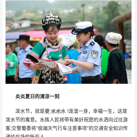
炎炎夏日的清凉一刻
泼水节，就是要 ҈水҈水҈水 !泼湿一身，幸福一生，这是
泼水节的寓意。水族人民将带有美好祝愿的水洒向过往游
客;交警蜀黍将“极端天气行车注意事项”的交通安全知识传
递给在场的所有人。