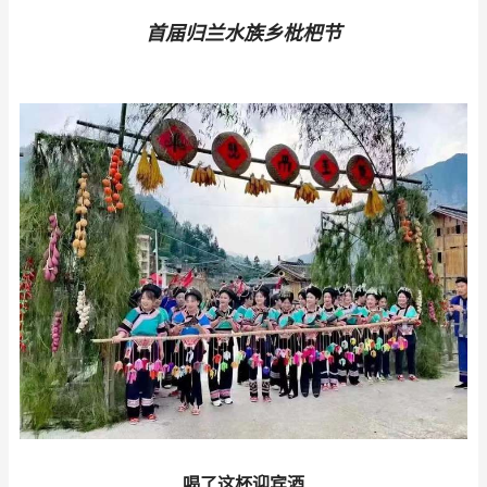
首届归兰水族乡枇杷节
喝了这杯迎宾酒