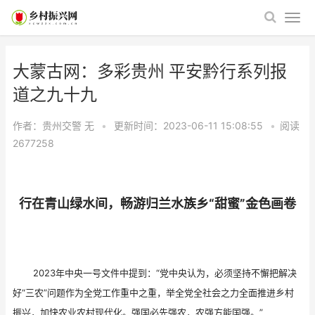
大蒙古网：多彩贵州 平安黔行系列报
道之九十九
作者：贵州交警
无
•
更新时间：2023-06-11 15:08:55
•
阅读
2677258
行在青山绿水间，畅游归兰水族乡“甜蜜”金色画卷
2023年中央一号文件中提到：“党中央认为，必须坚持不懈把解决
好“三农”问题作为全党工作重中之重，举全党全社会之力全面推进乡村
振兴，加快农业农村现代化。强国必先强农，农强方能国强。”