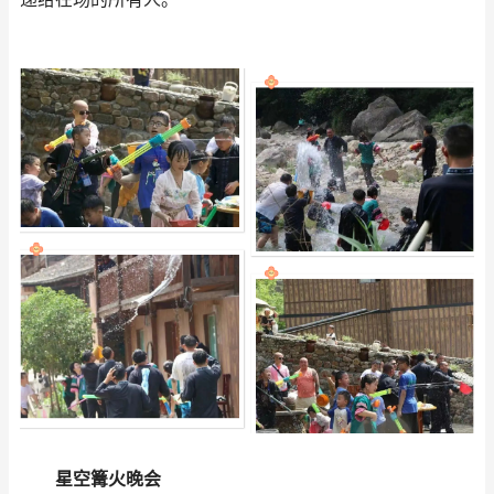
星空篝火晚会