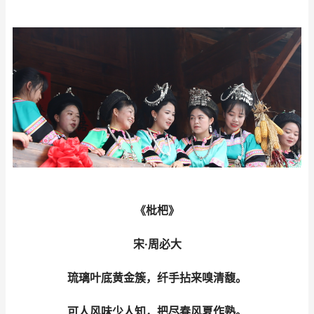
《枇杷》
宋·周必大
琉璃叶底黄金簇，纤手拈来嗅清馥。
可人风味少人知，把尽春风夏作熟。