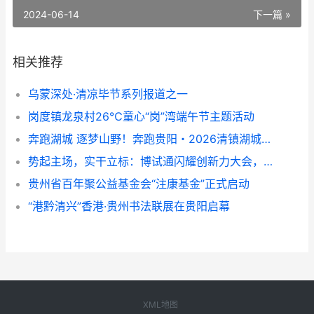
2024-06-14
下一篇 »
相关推荐
乌蒙深处·清凉毕节系列报道之一
岗度镇龙泉村26℃童心“岗”湾端午节主题活动
奔跑湖城 逐梦山野！奔跑贵阳・2026清镇湖城亚高原越野赛成功举办
势起主场，实干立标：博试通闪耀创新力大会，从山东主场迈向行业标杆
贵州省百年聚公益基金会“注康基金”正式启动
“港黔清兴”香港·贵州书法联展在贵阳启幕
XML地图