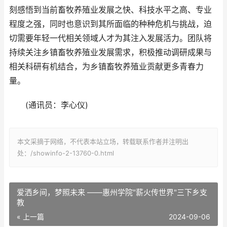
刻感悟到当前畜牧养殖业发展之快、科技水平之高、专业
程度之强，同时也意识到其所面临的种种危机与挑战，迫
切需要年轻一代相关领域人才为其注入发展活力。团队将
持续关注乡镇畜牧养殖业发展需求，积极推动调研成果与
相关科研有机结合，为乡镇畜牧养殖业贡献更多青春力
量。
(通讯员：李心仪)
本文采摘于网络，不代表本站立场，转载联系作者并注明出
处：/showinfo-2-13760-0.html
爱洒乡间，梦照未来 ——惠州学院"薪火传世界"三下乡支
教
« 上一篇
2024-09-06