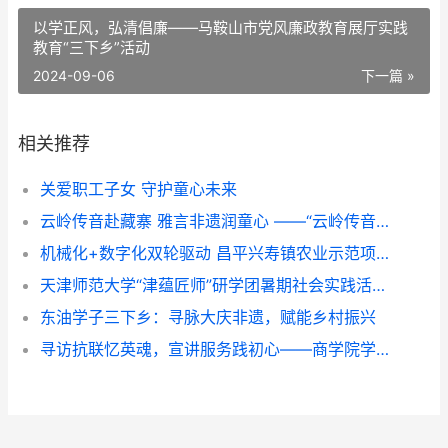
以学正风，弘清倡廉——马鞍山市党风廉政教育展厅实践
教育“三下乡”活动
2024-09-06
下一篇 »
相关推荐
关爱职工子女 守护童心未来
云岭传音赴藏寨 雅言非遗润童心 ——“云岭传音”志愿服务队赴甘堡藏寨推普实践纪实
机械化+数字化双轮驱动 昌平兴寿镇农业示范项目展示培训成果
天津师范大学“津蕴匠师”研学团暑期社会实践活动纪实
东油学子三下乡：寻脉大庆非遗，赋能乡村振兴
寻访抗联忆英魂，宣讲服务践初心——商学院学生团队三下乡纪实