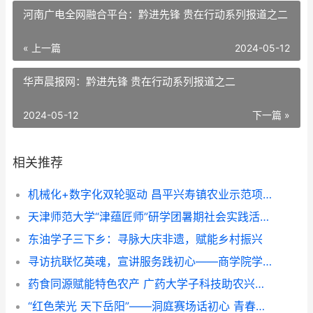
河南广电全网融合平台：黔进先锋 贵在行动系列报道之二
« 上一篇
2024-05-12
华声晨报网：黔进先锋 贵在行动系列报道之二
2024-05-12
下一篇 »
相关推荐
机械化+数字化双轮驱动 昌平兴寿镇农业示范项目展示培训成果
天津师范大学“津蕴匠师”研学团暑期社会实践活动纪实
东油学子三下乡：寻脉大庆非遗，赋能乡村振兴
寻访抗联忆英魂，宣讲服务践初心——商学院学生团队三下乡纪实
药食同源赋能特色农产 广药大学子科技助农兴乡——广东药科大学中药学院“紫酝兴乡”突击队赴云浮市天堂镇开展暑期三下乡实践
“红色荣光 天下岳阳”——洞庭赛场话初心 青春作品传家国