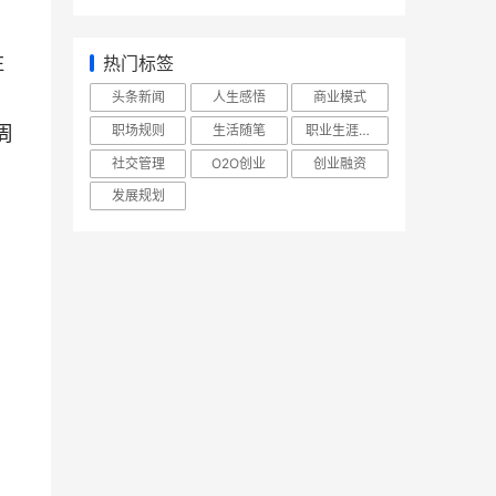
驻
热门标签
、
头条新闻
人生感悟
商业模式
职场规则
生活随笔
职业生涯规划
周
社交管理
O2O创业
创业融资
发展规划