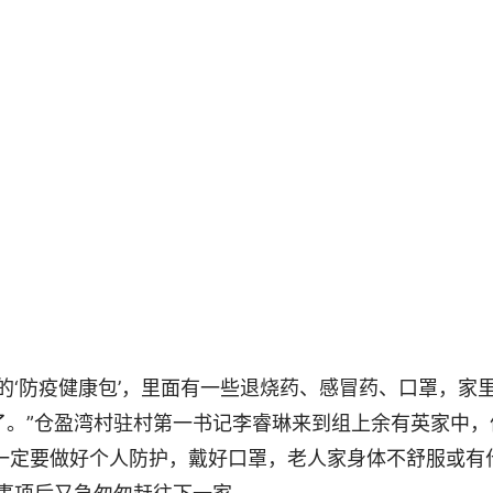
‘防疫健康包’，里面有一些退烧药、感冒药、口罩，家
了。”仓盈湾村驻村第一书记李睿琳来到组上余有英家中，
家一定要做好个人防护，戴好口罩，老人家身体不舒服或有