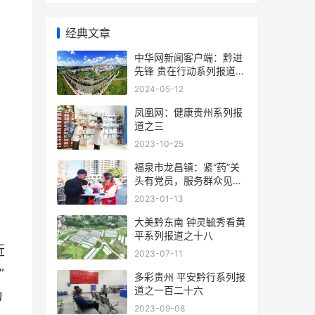
经典文章
中华网新闻客户端：黔进
先锋 贵在行动系列报道之
二
2024-05-12
凤凰网​​​​​​​：健康贵州系列报
道之三
2023-10-25
福泉市龙昌镇：紧“药”关
头有党员，服务群众见实
效
2023-01-13
大美黔东南 钟灵毓秀看黄
平系列报道之十八
近
2023-07-11
”
多彩贵州 平安黔行系列报
道之一百二十六
为
2023-09-08