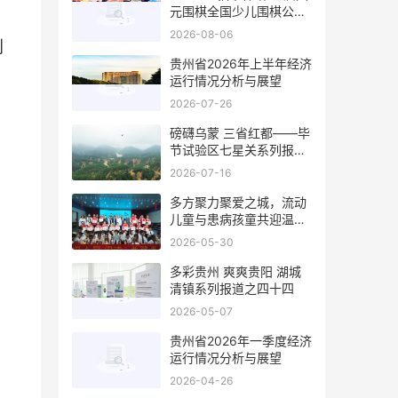
元围棋全国少儿围棋公开
赛在贵阳开幕
2026-08-06
利
贵州省2026年上半年经济
运行情况分析与展望
2026-07-26
磅礴乌蒙 三省红都——毕
节试验区七星关系列报道
之七
2026-07-16
多方聚力聚爱之城，流动
儿童与患病孩童共迎温暖
六一
2026-05-30
多彩贵州 爽爽贵阳 湖城
清镇系列报道之四十四
2026-05-07
贵州省2026年一季度经济
运行情况分析与展望
2026-04-26