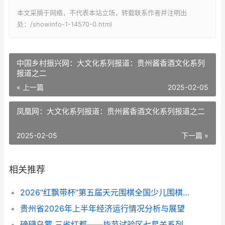
本文采摘于网络，不代表本站立场，转载联系作者并注明出
处：/showinfo-1-14570-0.html
中国乡村振兴网：大文化系列报道：贵州酱香酒文化系列
报道之二
« 上一篇
2025-02-05
凤凰网：大文化系列报道：贵州酱香酒文化系列报道之二
2025-02-05
下一篇 »
相关推荐
​​​​​​​2026“红飘带杯”第五届天元围棋全国少儿围棋公开赛在贵阳开幕
贵州省2026年上半年经济运行情况分析与展望
磅礴乌蒙 三省红都——毕节试验区七星关系列报道之七