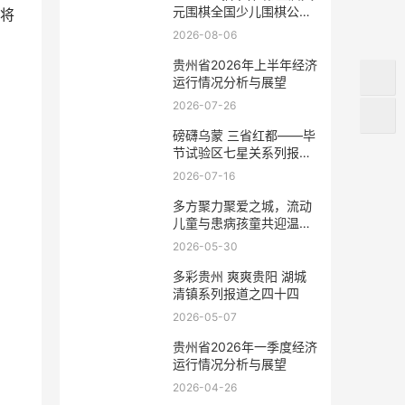
元围棋全国少儿围棋公开
将
赛在贵阳开幕
2026-08-06
贵州省2026年上半年经济
运行情况分析与展望
2026-07-26
磅礴乌蒙 三省红都——毕
节试验区七星关系列报道
之七
2026-07-16
多方聚力聚爱之城，流动
儿童与患病孩童共迎温暖
六一
2026-05-30
多彩贵州 爽爽贵阳 湖城
清镇系列报道之四十四
2026-05-07
贵州省2026年一季度经济
运行情况分析与展望
2026-04-26