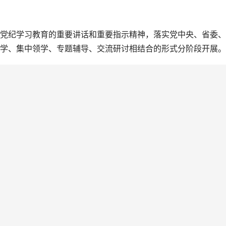
纪学习教育的重要讲话和重要指示精神，落实党中央、省委、
学、集中领学、专题辅导、交流研讨相结合的形式分阶段开展。
习近平总书记关于加强党的纪律建设的重要论述，原原本本、
》，观看了《新修订〈中国共产党纪律处分条例〉精神解读》课
台刊播的《中国共产党纪律处分条例》学习解读文章，相互交流
，作了党组理论中心组研讨。