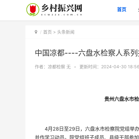
首页
首页
>
头条新闻
中国凉都----六盘水检察人系
作者：凉都检察
无
•
更新时间：2024-04-30 18:5
贵州六盘水市检
4月28日至29日，六盘水市检察院党组举
并作学习动员。院党组班子成员、县级干部参加