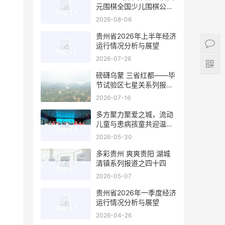
元围棋全国少儿围棋公开
赛在贵阳开幕
2026-08-06
贵州省2026年上半年经济
运行情况分析与展望
2026-07-26
磅礴乌蒙 三省红都——毕
节试验区七星关系列报道
之七
2026-07-16
多方聚力聚爱之城，流动
儿童与患病孩童共迎温暖
六一
2026-05-30
多彩贵州 爽爽贵阳 湖城
清镇系列报道之四十四
2026-05-07
贵州省2026年一季度经济
运行情况分析与展望
2026-04-26