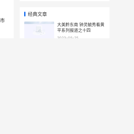
经典文章
市
大美黔东南 钟灵毓秀看黄
平系列报道之十四
2023-05-25
逐
多彩贵州 平安黔行系列报
程
道之八十六
了
2023-03-08
中国凉都----六盘水检察
人系列报道之四十八
2023-03-23
人民日报环球网：健康贵
州系列报道之二
2023-09-19
清镇市委书记马骁：敢干
实干快干会干 奋力在展现
贵州新风采中作出清镇新
2025-12-19