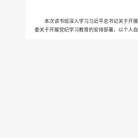
本次读书班深入学习习近平总书记关于开展党
委关于开展党纪学习教育的安排部署，以个人自
参加读书班的市检察院党员领导干部认真学习
章逐条学习修订后的《中国共产党纪律处分条例
辅导视频，学习《人民日报》、共产党员网等平
学习心得体会，并紧密联系个人思想和工作实际